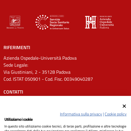
RIFERIMENTI
Azienda Ospedale-Università Padova
Sede Legale:
Via Giustiniani, 2 - 35128 Padova
Cod. ISTAT 050901 - Cod. Fisc. 00349040287
CONTATTI
Tel.
0498211111
Email:
protocollo.aopd@aopd.veneto.it
Informativa sulla privacy
|
Cookie policy
Pec:
protocollo.aopd@pecveneto.it
Utilizziamo i cookie
In questo sito utilizziamo cookie tecnici, di terze parti, profilazione e altre tecnologie
SEGUICI SU
che raccolgono dati della tua navigazione per analizzare l’utilizzo, migliorare la tua