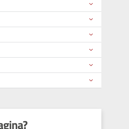
agina?