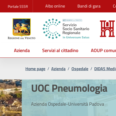
Albo online
Bandi di gara
C
Portale SSSR
Azienda
Servizi al cittadino
AOUP comun
Home page
/
Azienda
/
Ospedale
/
DIDAS Medic
UOC Pneumologia
Azienda Ospedale-Università Padova