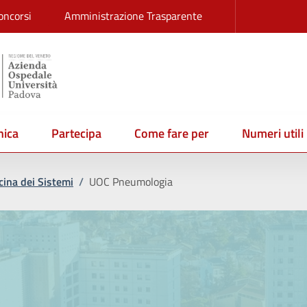
oncorsi
Amministrazione Trasparente
ica
Partecipa
Come fare per
Numeri utili
ina dei Sistemi
/
UOC Pneumologia