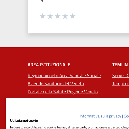
Seleziona una valutazione da 1 a 5
Valuta 1 stelle su 5
Valuta 2 stelle su 5
Valuta 3 stelle su 5
Valuta 4 stelle su 5
Valuta 5 stelle su 5
AREA ISTITUZIONALE
TEMI IN
Regione Veneto Area Sanità e Sociale
Servizi 
Aziende Sanitarie del Veneto
Tempi di
Portale della Salute Regione Veneto
Università di Padova
Informativa sulla privacy
|
Coo
Utilizziamo i cookie
In questo sito utilizziamo cookie tecnici, di terze parti, profilazione e altre tecnolog