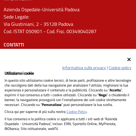
Azienda Ospedale-Università Padova
Sede Legale:
Via Giustiniani, 2 - 35128 Padova
Cod. ISTAT 050901 - Cod. Fisc. 00349040287
CONTATTI
Tel.
0498211111
Email:
protocollo.aopd@aopd.veneto.it
Informativa sulla privacy
|
Cookie policy
Pec:
protocollo.aopd@pecveneto.it
Utilizziamo i cookie
In questo sito utilizziamo cookie tecnici, di terze parti, profilazione e altre tecnologie
SEGUICI SU
che raccolgono dati della tua navigazione per analizzare l’utilizzo, migliorare la tua
esperienza e personalizzare il contenuto e la pubblicità. Cliccando su “
Accetta
”,
esprimi il tuo consenso a tutti i cookie utilizzati. Cliccando su "
Nega
" o chiudendo il
banner, la navigazione proseguirà con l’installazione dei soli cookie strettamente
necessari. Cliccando su "
Personalizza
" puoi personalizzare la tua scelta.
Privacy
Clicca qui per saperne di più sulla nostra
Cookie Policy
.
Il tuo consenso e la politica cookie si applicano a tutti i siti web di "Azienda
Dichiarazione di Accessibilità
Ospedale - Università Padova", inclusi: ERN, Sportello Online, MyPrenota,
BIObanca, Sito istituzionale, webTV.
Note legali