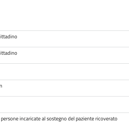
Cittadino
Cittadino
on
 persone incaricate al sostegno del paziente ricoverato