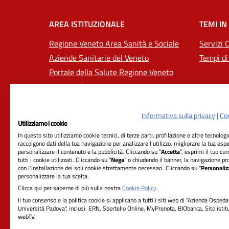
AREA ISTITUZIONALE
TEMI IN
Regione Veneto Area Sanità e Sociale
Servizi 
Aziende Sanitarie del Veneto
Tempi di
Portale della Salute Regione Veneto
Università di Padova
Informativa sulla privacy
|
Coo
Utilizziamo i cookie
In questo sito utilizziamo cookie tecnici, di terze parti, profilazione e altre tecnolog
raccolgono dati della tua navigazione per analizzare l’utilizzo, migliorare la tua esp
personalizzare il contenuto e la pubblicità. Cliccando su “
Accetta
”, esprimi il tuo co
tutti i cookie utilizzati. Cliccando su "
Nega
" o chiudendo il banner, la navigazione pr
con l’installazione dei soli cookie strettamente necessari. Cliccando su "
Personaliz
personalizzare la tua scelta.
RIFERIMENTI
Clicca qui per saperne di più sulla nostra
Cookie Policy
.
Azienda Ospedale-Università Padova
Il tuo consenso e la politica cookie si applicano a tutti i siti web di "Azienda Ospeda
Università Padova", inclusi: ERN, Sportello Online, MyPrenota, BIObanca, Sito istit
Sede Legale:
webTV.
Via Giustiniani, 2 - 35128 Padova