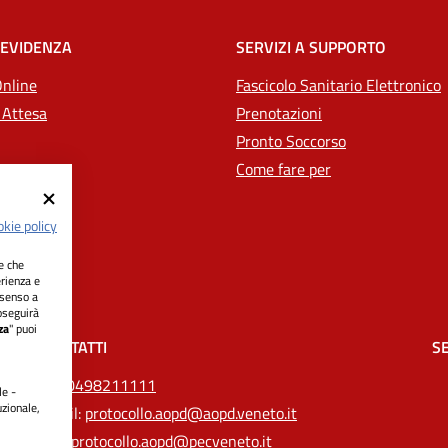
 EVIDENZA
SERVIZI A SUPPORTO
Online
Fascicolo Sanitario Elettronico
 Attesa
Prenotazioni
Pronto Soccorso
Come fare per
kie policy
ie che
erienza e
nsenso a
oseguirà
za
" puoi
CONTATTI
SE
Tel.
0498211111
le -
uzionale,
Email:
protocollo.aopd@aopd.veneto.it
Pec:
protocollo.aopd@pecveneto.it