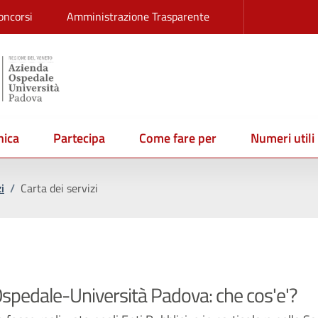
oncorsi
Amministrazione Trasparente
ica
Partecipa
Come fare per
Numeri utili
i
/
Carta dei servizi
 Ospedale-Università Padova: che cos'e'?