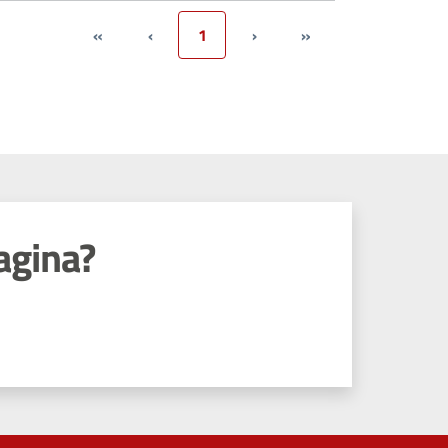
«
‹
1
›
»
agina?