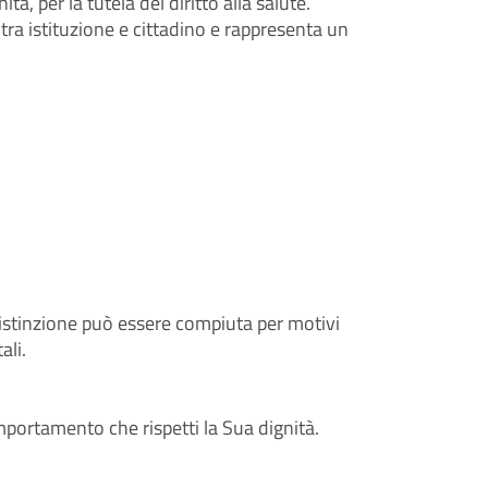
à, per la tutela del diritto alla salute.
tra istituzione e cittadino e rappresenta un
 distinzione può essere compiuta per motivi
ali.
comportamento che rispetti la Sua dignità.