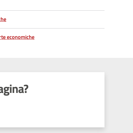
che
erte economiche
agina?