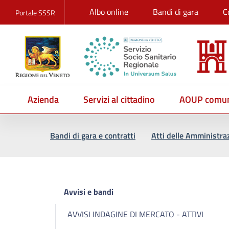
Albo online
Bandi di gara
C
Portale SSSR
Azienda
Servizi al cittadino
AOUP comun
Vai al percorso di navigazione
Vai al contenuto principale
Bandi di gara e contratti
Atti delle Amministra
Avvisi e bandi
AVVISI INDAGINE DI MERCATO - ATTIVI