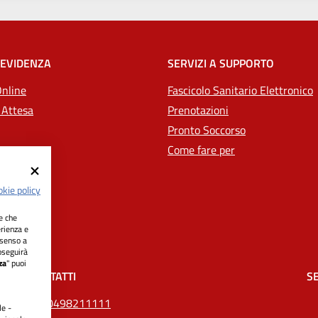
 EVIDENZA
SERVIZI A SUPPORTO
Online
Fascicolo Sanitario Elettronico
 Attesa
Prenotazioni
Pronto Soccorso
Come fare per
kie policy
ie che
erienza e
nsenso a
oseguirà
za
" puoi
CONTATTI
SE
Tel.
0498211111
le -