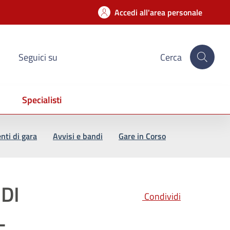
Accedi all'area personale
Seguici su
Cerca
Specialisti
ti di gara
Avvisi e bandi
Gare in Corso
DI
Condividi
L