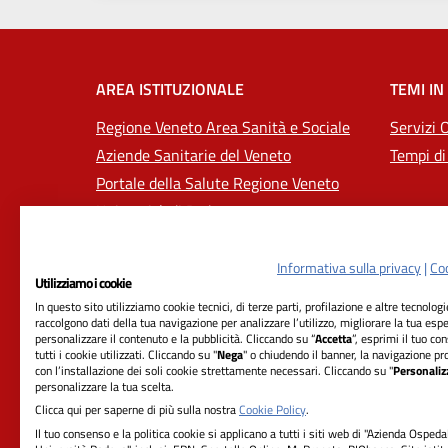
AREA ISTITUZIONALE
TEMI IN
Regione Veneto Area Sanità e Sociale
Servizi 
Aziende Sanitarie del Veneto
Tempi di
Portale della Salute Regione Veneto
Università di Padova
Informativa sulla privacy
|
Coo
Utilizziamo i cookie
In questo sito utilizziamo cookie tecnici, di terze parti, profilazione e altre tecnolog
raccolgono dati della tua navigazione per analizzare l’utilizzo, migliorare la tua esp
personalizzare il contenuto e la pubblicità. Cliccando su “
Accetta
”, esprimi il tuo co
tutti i cookie utilizzati. Cliccando su "
Nega
" o chiudendo il banner, la navigazione pr
con l’installazione dei soli cookie strettamente necessari. Cliccando su "
Personaliz
RIFERIMENTI
personalizzare la tua scelta.
Clicca qui per saperne di più sulla nostra
Cookie Policy
.
Azienda Ospedale-Università Padova
Il tuo consenso e la politica cookie si applicano a tutti i siti web di "Azienda Ospeda