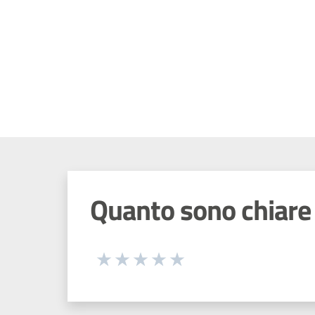
Quanto sono chiare 
Seleziona una valutazione da 1 a 5
Valuta 1 stelle su 5
Valuta 2 stelle su 5
Valuta 3 stelle su 5
Valuta 4 stelle su 5
Valuta 5 stelle su 5