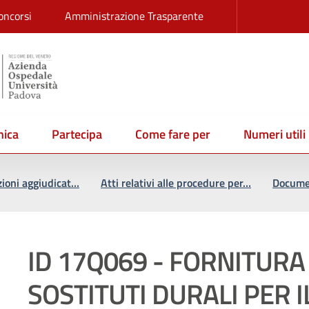
oncorsi
Amministrazione Trasparente
ica
Partecipa
Come fare per
Numeri utili
zioni aggiudicat…
Atti relativi alle procedure per…
Documen
ID 17Q069 - FORNITURA 
SOSTITUTI DURALI PER I