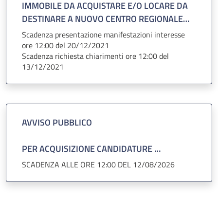
IMMOBILE DA ACQUISTARE E/O LOCARE DA
DEL RISCHIO SITO SPECIFICA EX D.LGS
DESTINARE A NUOVO CENTRO REGIONALE
152/2006, DA EFFETTUARSI PRESSO IL SITO
PER LE CURE PALLIATIVE PEDAITRICHE
Scadenza presentazione manifestazioni interesse
DI VIA ORUS IN PADOVA
ore 12:00 del 20/12/2021
Scadenza richiesta chiarimenti ore 12:00 del
13/12/2021
AVVISO PUBBLICO
PER ACQUISIZIONE CANDIDATURE
RIVOLTO AI DIPENDENTI DELL'AZIENDA
SCADENZA ALLE ORE 12:00 DEL 12/08/2026
OSPEDALE UNIVERSITA’ PADOVA
E AI DIPENDENTI DI ALTRE AMMINISTRAZIONI
PUBBLICHE
PER INCARICO DI COLLAUDO TECNICO-