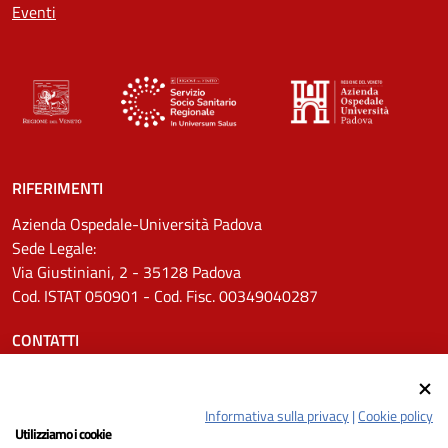
Eventi
RIFERIMENTI
Azienda Ospedale-Università Padova
Sede Legale:
Via Giustiniani, 2 - 35128 Padova
Cod. ISTAT 050901 - Cod. Fisc. 00349040287
CONTATTI
Tel.
0498211111
Email:
protocollo.aopd@aopd.veneto.it
Informativa sulla privacy
|
Cookie policy
Pec:
protocollo.aopd@pecveneto.it
Utilizziamo i cookie