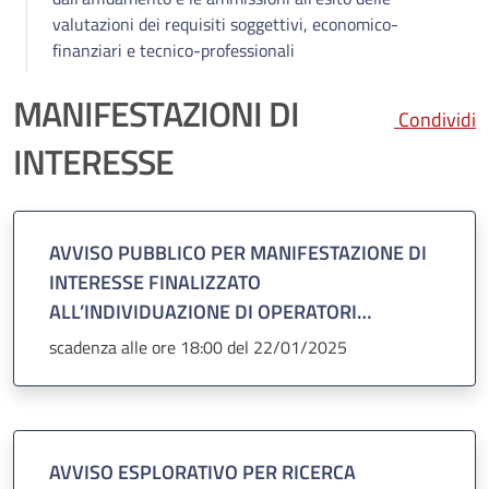
valutazioni dei requisiti soggettivi, economico-
finanziari e tecnico-professionali
MANIFESTAZIONI DI
Condividi
INTERESSE
AVVISO PUBBLICO PER MANIFESTAZIONE DI
INTERESSE FINALIZZATO
ALL’INDIVIDUAZIONE DI OPERATORI
ECONOMICI INTERESSATI AD UNA
scadenza alle ore 18:00 del 22/01/2025
SUCCESSIVA PROCEDURA PER
L’AFFIDAMENTO DIRETTO - PREVIA
RICHIESTA DI PREVENTIVI - DEI LAVORI DI
INDAGINI AMBIENTALI FINALIZZATE ALLA
AVVISO ESPLORATIVO PER RICERCA
CARATTERIZZAZIONE DEL SITO E ALL’ANALISI