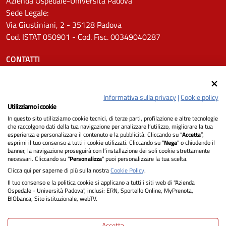
Azienda Ospedale-Università Padova
Sede Legale:
Via Giustiniani, 2 - 35128 Padova
Cod. ISTAT 050901 - Cod. Fisc. 00349040287
CONTATTI
Tel.
0498211111
Email:
protocollo.aopd@aopd.veneto.it
Informativa sulla privacy
|
Cookie policy
Pec:
protocollo.aopd@pecveneto.it
Utilizziamo i cookie
In questo sito utilizziamo cookie tecnici, di terze parti, profilazione e altre tecnologie
SEGUICI SU
che raccolgono dati della tua navigazione per analizzare l’utilizzo, migliorare la tua
esperienza e personalizzare il contenuto e la pubblicità. Cliccando su “
Accetta
”,
esprimi il tuo consenso a tutti i cookie utilizzati. Cliccando su "
Nega
" o chiudendo il
banner, la navigazione proseguirà con l’installazione dei soli cookie strettamente
necessari. Cliccando su "
Personalizza
" puoi personalizzare la tua scelta.
Privacy
Clicca qui per saperne di più sulla nostra
Cookie Policy
.
Il tuo consenso e la politica cookie si applicano a tutti i siti web di "Azienda
Dichiarazione di Accessibilità
Ospedale - Università Padova", inclusi: ERN, Sportello Online, MyPrenota,
BIObanca, Sito istituzionale, webTV.
Note legali
Accetta