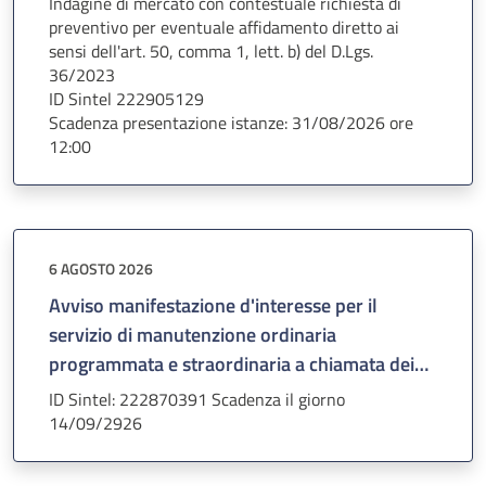
Indagine di mercato con contestuale richiesta di
preventivo per eventuale affidamento diretto ai
sensi dell'art. 50, comma 1, lett. b) del D.Lgs.
36/2023
ID Sintel 222905129
Scadenza presentazione istanze: 31/08/2026 ore
12:00
6 AGOSTO 2026
Avviso manifestazione d'interesse per il
servizio di manutenzione ordinaria
programmata e straordinaria a chiamata dei
tavoli autoptici in dotazione alla UOC
ID Sintel: 222870391 Scadenza il giorno
Patologia Cardiovascolare dell'Azienda
14/09/2926
Ospedale-Università Padova