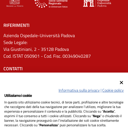
RIFERIMENTI
Azienda Ospedale-Università Padova
Sede Legale:
Via Giustiniani, 2 - 35128 Padova
Cod. ISTAT 050901 - Cod. Fisc. 00349040287
CONTATTI
Tel.
0498211111
Email:
protocollo.aopd@aopd.veneto.it
Informativa sulla privacy
|
Cookie policy
Pec:
protocollo.aopd@pecveneto.it
Utilizziamo i cookie
In questo sito utilizziamo cookie tecnici, di terze parti, profilazione e altre tecnologie
SEGUICI SU
che raccolgono dati della tua navigazione per analizzare l’utilizzo, migliorare la tua
esperienza e personalizzare il contenuto e la pubblicità. Cliccando su “
Accetta
”,
esprimi il tuo consenso a tutti i cookie utilizzati. Cliccando su "
Nega
" o chiudendo il
banner, la navigazione proseguirà con l’installazione dei soli cookie strettamente
necessari. Cliccando su "
Personalizza
" puoi personalizzare la tua scelta.