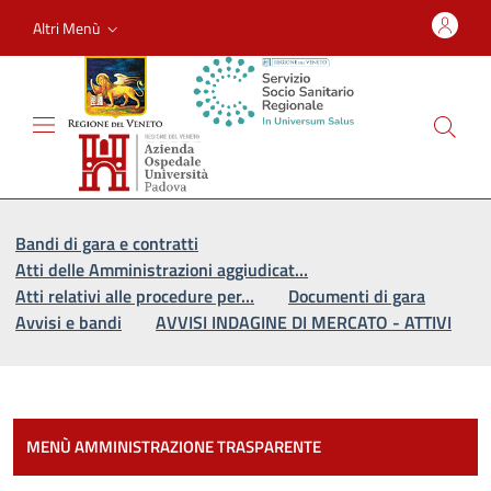
Altri Menù
Vai al percorso di navigazione
Vai al contenuto principale
Bandi di gara e contratti
Atti delle Amministrazioni aggiudicat…
Atti relativi alle procedure per…
Documenti di gara
Avvisi e bandi
AVVISI INDAGINE DI MERCATO - ATTIVI
Most
MENÙ AMMINISTRAZIONE TRASPARENTE