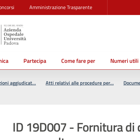
oncorsi
Amministrazione Trasparente
ica
Partecipa
Come fare per
Numeri utili
zioni aggiudicat…
Atti relativi alle procedure per…
Documen
ID 19D007 - Fornitura di 