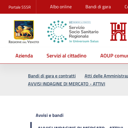
Albo online
Bandi di gara
C
Portale SSSR
Azienda
Servizi al cittadino
AOUP comun
Vai al percorso di navigazione
Vai al contenuto principale
Bandi di gara e contratti
Atti delle Amministra
AVVISI INDAGINE DI MERCATO - ATTIVI
Avvisi e bandi