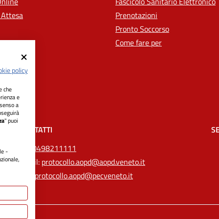
Online
Fascicolo Sanitario Elettronico
 Attesa
Prenotazioni
Pronto Soccorso
Come fare per
kie policy
ie che
erienza e
nsenso a
oseguirà
za
" puoi
CONTATTI
SE
Tel.
0498211111
le -
uzionale,
Email:
protocollo.aopd@aopd.veneto.it
Pec:
protocollo.aopd@pecveneto.it