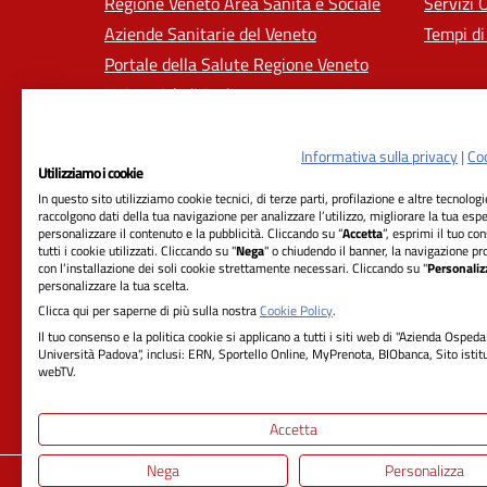
Regione Veneto Area Sanità e Sociale
Servizi 
Aziende Sanitarie del Veneto
Tempi di
Portale della Salute Regione Veneto
Università di Padova
Informativa sulla privacy
|
Coo
Utilizziamo i cookie
In questo sito utilizziamo cookie tecnici, di terze parti, profilazione e altre tecnolog
raccolgono dati della tua navigazione per analizzare l’utilizzo, migliorare la tua esp
personalizzare il contenuto e la pubblicità. Cliccando su “
Accetta
”, esprimi il tuo co
tutti i cookie utilizzati. Cliccando su "
Nega
" o chiudendo il banner, la navigazione pr
con l’installazione dei soli cookie strettamente necessari. Cliccando su "
Personaliz
RIFERIMENTI
personalizzare la tua scelta.
Clicca qui per saperne di più sulla nostra
Cookie Policy
.
Azienda Ospedale-Università Padova
Il tuo consenso e la politica cookie si applicano a tutti i siti web di "Azienda Ospeda
Università Padova", inclusi: ERN, Sportello Online, MyPrenota, BIObanca, Sito istit
Sede Legale:
webTV.
Via Giustiniani, 2 - 35128 Padova
Cod. ISTAT 050901 - Cod. Fisc. 00349040287
Accetta
Nega
Personalizza