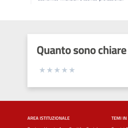
Quanto sono chiare 
Seleziona una valutazione da 1 a 5
Valuta 1 stelle su 5
Valuta 2 stelle su 5
Valuta 3 stelle su 5
Valuta 4 stelle su 5
Valuta 5 stelle su 5
AREA ISTITUZIONALE
TEMI IN