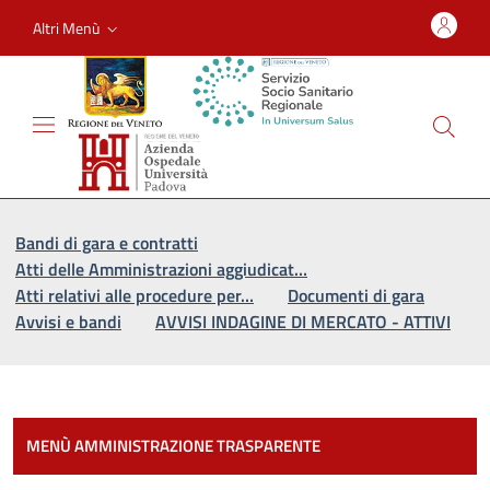
Altri Menù
Vai al percorso di navigazione
Vai al contenuto principale
Bandi di gara e contratti
Atti delle Amministrazioni aggiudicat…
Atti relativi alle procedure per…
Documenti di gara
Avvisi e bandi
AVVISI INDAGINE DI MERCATO - ATTIVI
Most
MENÙ AMMINISTRAZIONE TRASPARENTE