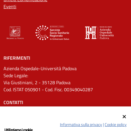
Eventi
RIFERIMENTI
Azienda Ospedale-Università Padova
Sede Legale:
Via Giustiniani, 2 - 35128 Padova
Cod. ISTAT 050901 - Cod. Fisc. 00349040287
CONTATTI
Tel.
0498211111
Email:
protocollo.aopd@aopd.veneto.it
Informativa sulla privacy
|
Cookie policy
Pec:
protocollo.aopd@pecveneto.it
Utilizziamo i cookie