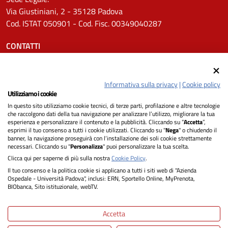
Via Giustiniani, 2 - 35128 Padova
Cod. ISTAT 050901 - Cod. Fisc. 00349040287
CONTATTI
Tel.
0498211111
Email:
protocollo.aopd@aopd.veneto.it
Informativa sulla privacy
|
Cookie policy
Pec:
protocollo.aopd@pecveneto.it
Utilizziamo i cookie
In questo sito utilizziamo cookie tecnici, di terze parti, profilazione e altre tecnologie
SEGUICI SU
che raccolgono dati della tua navigazione per analizzare l’utilizzo, migliorare la tua
esperienza e personalizzare il contenuto e la pubblicità. Cliccando su “
Accetta
”,
esprimi il tuo consenso a tutti i cookie utilizzati. Cliccando su "
Nega
" o chiudendo il
banner, la navigazione proseguirà con l’installazione dei soli cookie strettamente
necessari. Cliccando su "
Personalizza
" puoi personalizzare la tua scelta.
Privacy
Clicca qui per saperne di più sulla nostra
Cookie Policy
.
Il tuo consenso e la politica cookie si applicano a tutti i siti web di "Azienda
Dichiarazione di Accessibilità
Ospedale - Università Padova", inclusi: ERN, Sportello Online, MyPrenota,
BIObanca, Sito istituzionale, webTV.
Note legali
Accetta
Informativa cookie