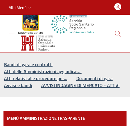
Altri Menù
Vai al percorso di navigazione
Vai al contenuto principale
Bandi di gara e contratti
Atti delle Amministrazioni aggiudicat…
Atti relativi alle procedure per…
Documenti di gara
Avvisi e bandi
AVVISI INDAGINE DI MERCATO - ATTIVI
Most
MENÙ AMMINISTRAZIONE TRASPARENTE