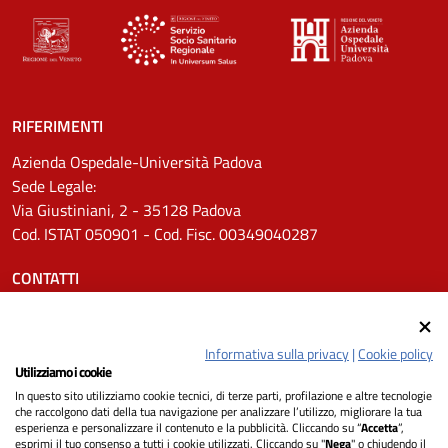
RIFERIMENTI
Azienda Ospedale-Università Padova
Sede Legale:
Via Giustiniani, 2 - 35128 Padova
Cod. ISTAT 050901 - Cod. Fisc. 00349040287
CONTATTI
Tel.
0498211111
Email:
protocollo.aopd@aopd.veneto.it
Informativa sulla privacy
|
Cookie policy
Pec:
protocollo.aopd@pecveneto.it
Utilizziamo i cookie
In questo sito utilizziamo cookie tecnici, di terze parti, profilazione e altre tecnologie
SEGUICI SU
che raccolgono dati della tua navigazione per analizzare l’utilizzo, migliorare la tua
esperienza e personalizzare il contenuto e la pubblicità. Cliccando su “
Accetta
”,
esprimi il tuo consenso a tutti i cookie utilizzati. Cliccando su "
Nega
" o chiudendo il