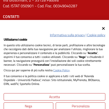
Cod. ISTAT 050901 - Cod. Fisc. 00349040287
CONTATTI
Tel.
0498211111
Email:
protocollo.aopd@aopd.veneto.it
Informativa sulla privacy
|
Cookie policy
Pec:
protocollo.aopd@pecveneto.it
Utilizziamo i cookie
In questo sito utilizziamo cookie tecnici, di terze parti, profilazione e altre tecnologie
SEGUICI SU
che raccolgono dati della tua navigazione per analizzare l’utilizzo, migliorare la tua
esperienza e personalizzare il contenuto e la pubblicità. Cliccando su “
Accetta
”,
esprimi il tuo consenso a tutti i cookie utilizzati. Cliccando su "
Nega
" o chiudendo il
banner, la navigazione proseguirà con l’installazione dei soli cookie strettamente
necessari. Cliccando su "
Personalizza
" puoi personalizzare la tua scelta.
Privacy
Clicca qui per saperne di più sulla nostra
Cookie Policy
.
Il tuo consenso e la politica cookie si applicano a tutti i siti web di "Azienda
Dichiarazione di Accessibilità
Ospedale - Università Padova", inclusi: Sito istituzionale, MyPrenota, BIObanca,
ERN, webTV, Sportello Online.
Note legali
Accetta
Informativa cookie
Nega
Personalizza
Mappa del sito