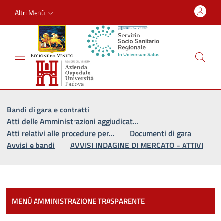
Altri Menù
Vai al percorso di navigazione
Vai al contenuto principale
Bandi di gara e contratti
Atti delle Amministrazioni aggiudicat…
Atti relativi alle procedure per…
Documenti di gara
Avvisi e bandi
AVVISI INDAGINE DI MERCATO - ATTIVI
Most
MENÙ AMMINISTRAZIONE TRASPARENTE