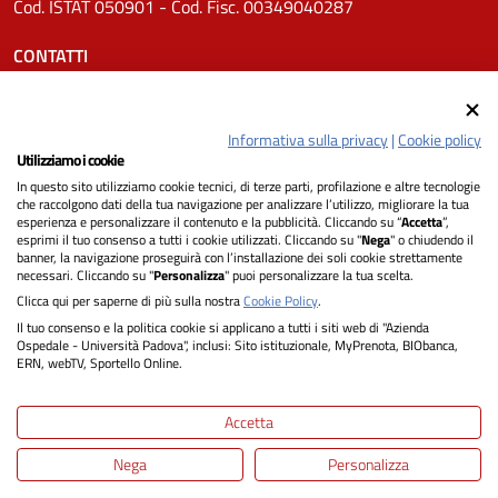
Cod. ISTAT 050901 - Cod. Fisc. 00349040287
CONTATTI
Tel.
0498211111
Email:
protocollo.aopd@aopd.veneto.it
Informativa sulla privacy
|
Cookie policy
Pec:
protocollo.aopd@pecveneto.it
Utilizziamo i cookie
In questo sito utilizziamo cookie tecnici, di terze parti, profilazione e altre tecnologie
SEGUICI SU
che raccolgono dati della tua navigazione per analizzare l’utilizzo, migliorare la tua
esperienza e personalizzare il contenuto e la pubblicità. Cliccando su “
Accetta
”,
esprimi il tuo consenso a tutti i cookie utilizzati. Cliccando su "
Nega
" o chiudendo il
banner, la navigazione proseguirà con l’installazione dei soli cookie strettamente
necessari. Cliccando su "
Personalizza
" puoi personalizzare la tua scelta.
Privacy
Clicca qui per saperne di più sulla nostra
Cookie Policy
.
Il tuo consenso e la politica cookie si applicano a tutti i siti web di "Azienda
Dichiarazione di Accessibilità
Ospedale - Università Padova", inclusi: Sito istituzionale, MyPrenota, BIObanca,
ERN, webTV, Sportello Online.
Note legali
Accetta
Informativa cookie
Nega
Personalizza
Mappa del sito