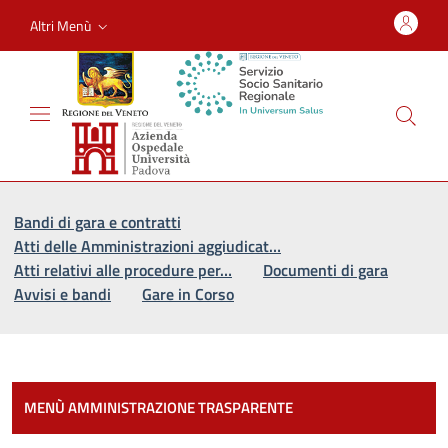
Altri Menù
Vai al percorso di navigazione
Vai al contenuto principale
Bandi di gara e contratti
Atti delle Amministrazioni aggiudicat…
Atti relativi alle procedure per…
Documenti di gara
Avvisi e bandi
Gare in Corso
Most
MENÙ AMMINISTRAZIONE TRASPARENTE