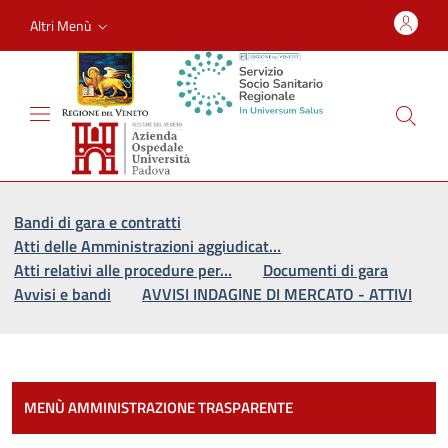
Altri Menù
Vai al percorso di navigazione
Vai al contenuto principale
Bandi di gara e contratti
Atti delle Amministrazioni aggiudicat…
Atti relativi alle procedure per…
Documenti di gara
Avvisi e bandi
AVVISI INDAGINE DI MERCATO - ATTIVI
Most
MENÙ AMMINISTRAZIONE TRASPARENTE