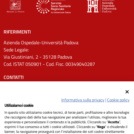
RIFERIMENTI
Azienda Ospedale-Università Padova
Sede Legale:
Via Giustiniani, 2 - 35128 Padova
Cod. ISTAT 050901 - Cod. Fisc. 00349040287
CONTATTI
Tel.
0498211111
Email:
protocollo.aopd@aopd.veneto.it
Informativa sulla privacy
|
Cookie policy
Pec:
protocollo.aopd@pecveneto.it
Utilizziamo i cookie
In questo sito utilizziamo cookie tecnici, di terze parti, profilazione e altre tecnologie
SEGUICI SU
che raccolgono dati della tua navigazione per analizzare l’utilizzo, migliorare la tua
esperienza e personalizzare il contenuto e la pubblicità. Cliccando su “
Accetta
”,
esprimi il tuo consenso a tutti i cookie utilizzati. Cliccando su "
Nega
" o chiudendo il
banner, la navigazione proseguirà con l’installazione dei soli cookie strettamente