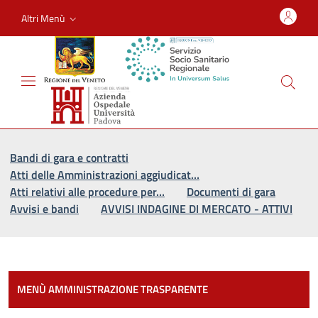
Altri Menù
Vai al percorso di navigazione
Vai al contenuto principale
Bandi di gara e contratti
Atti delle Amministrazioni aggiudicat…
Atti relativi alle procedure per…
Documenti di gara
Avvisi e bandi
AVVISI INDAGINE DI MERCATO - ATTIVI
Most
MENÙ AMMINISTRAZIONE TRASPARENTE