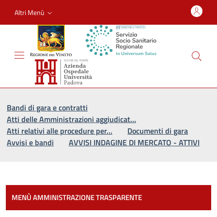
Altri Menù
Vai al percorso di navigazione
Vai al contenuto principale
Bandi di gara e contratti
Atti delle Amministrazioni aggiudicat…
Atti relativi alle procedure per…
Documenti di gara
Avvisi e bandi
AVVISI INDAGINE DI MERCATO - ATTIVI
Most
MENÙ AMMINISTRAZIONE TRASPARENTE