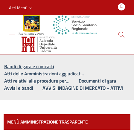
Altri Menù
Vai al percorso di navigazione
Vai al contenuto principale
Bandi di gara e contratti
Atti delle Amministrazioni aggiudicat…
Atti relativi alle procedure per…
Documenti di gara
Avvisi e bandi
AVVISI INDAGINE DI MERCATO - ATTIVI
Most
MENÙ AMMINISTRAZIONE TRASPARENTE