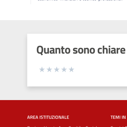
Quanto sono chiare 
Seleziona una valutazione da 1 a 5
Valuta 1 stelle su 5
Valuta 2 stelle su 5
Valuta 3 stelle su 5
Valuta 4 stelle su 5
Valuta 5 stelle su 5
AREA ISTITUZIONALE
TEMI IN