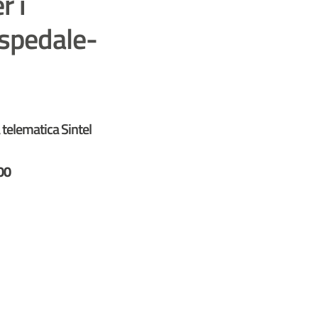
r i
Ospedale-
 telematica Sintel
00