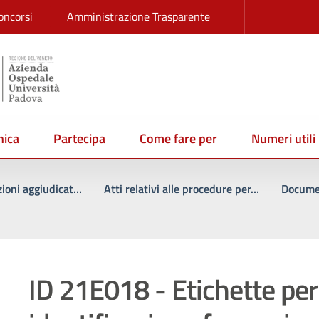
oncorsi
Amministrazione Trasparente
ica
Partecipa
Come fare per
Numeri utili
zioni aggiudicat…
Atti relativi alle procedure per…
Documen
ID 21E018 - Etichette per