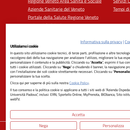
Regione Veneto Area Sanità e Sociale
Servizi 
Aziende Sanitarie del Veneto
Tempi di
Portale della Salute Regione Veneto
Università di Padova
Informativa sulla privacy
|
Coo
Utilizziamo i cookie
In questo sito utilizziamo cookie tecnici, di terze parti, profilazione e altre tecnolog
raccolgono dati della tua navigazione per analizzare l’utilizzo, migliorare la tua esp
personalizzare il contenuto e la pubblicità. Cliccando su “
Accetta
”, esprimi il tuo co
tutti i cookie utilizzati. Cliccando su "
Nega
" o chiudendo il banner, la navigazione pr
con l’installazione dei soli cookie strettamente necessari. Cliccando su "
Personaliz
RIFERIMENTI
personalizzare la tua scelta.
Clicca qui per saperne di più sulla nostra
Cookie Policy
.
Azienda Ospedale-Università Padova
Il tuo consenso e la politica cookie si applicano a tutti i siti web di "Azienda Ospeda
Università Padova", inclusi: ERN, Sportello Online, MyPrenota, BIObanca, Sito istit
Sede Legale:
webTV.
Via Giustiniani, 2 - 35128 Padova
Cod. ISTAT 050901 - Cod. Fisc. 00349040287
Accetta
Nega
Personalizza