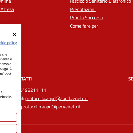
Online
Fascicolo Sanitario Elettronico
 Attesa
Prenotazioni
Pronto Soccorso
Come fare per
kie policy
ie che
erienza e
nsenso a
oseguirà
za
" puoi
CONTATTI
SE
Tel.
0498211111
le -
uzionale,
Email:
protocollo.aopd@aopd.veneto.it
Pec:
protocollo.aopd@pecveneto.it