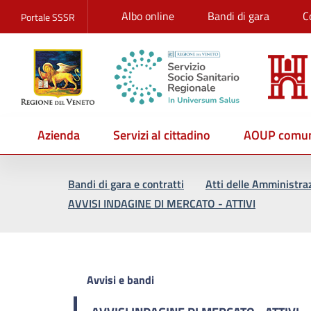
Albo online
Bandi di gara
C
Portale SSSR
Azienda
Servizi al cittadino
AOUP comun
Vai al percorso di navigazione
Vai al contenuto principale
Bandi di gara e contratti
Atti delle Amministra
AVVISI INDAGINE DI MERCATO - ATTIVI
Avvisi e bandi