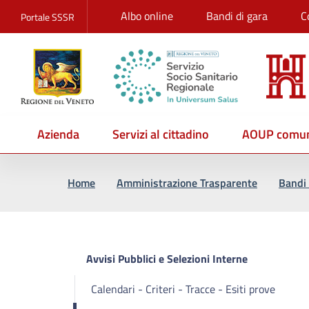
Albo online
Bandi di gara
C
Portale SSSR
Azienda
Servizi al cittadino
AOUP comun
Vai al percorso di navigazione
Vai al contenuto principale
Home
Amministrazione Trasparente
Bandi 
Avvisi Pubblici e Selezioni Interne
Calendari - Criteri - Tracce - Esiti prove