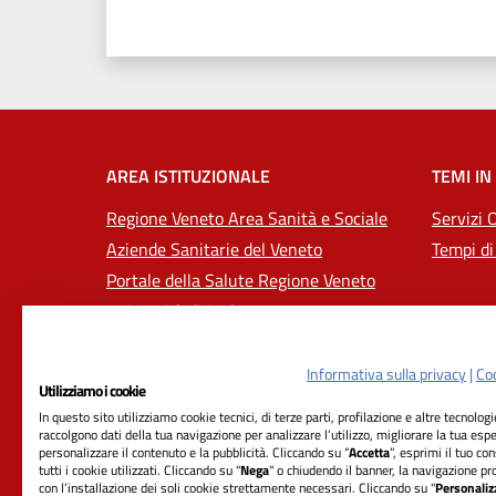
Valuta 1 stelle su 5
Valuta 2 stelle su 5
Valuta 3 stelle su 5
Valuta 4 stelle su 5
Valuta 5 stelle su 5
AREA ISTITUZIONALE
TEMI IN
Regione Veneto Area Sanità e Sociale
Servizi 
Aziende Sanitarie del Veneto
Tempi di
Portale della Salute Regione Veneto
Università di Padova
Informativa sulla privacy
|
Coo
Utilizziamo i cookie
In questo sito utilizziamo cookie tecnici, di terze parti, profilazione e altre tecnolog
raccolgono dati della tua navigazione per analizzare l’utilizzo, migliorare la tua esp
personalizzare il contenuto e la pubblicità. Cliccando su “
Accetta
”, esprimi il tuo co
tutti i cookie utilizzati. Cliccando su "
Nega
" o chiudendo il banner, la navigazione pr
con l’installazione dei soli cookie strettamente necessari. Cliccando su "
Personaliz