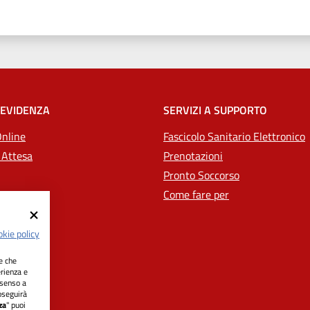
 EVIDENZA
SERVIZI A SUPPORTO
Online
Fascicolo Sanitario Elettronico
 Attesa
Prenotazioni
Pronto Soccorso
Come fare per
kie policy
ie che
erienza e
nsenso a
oseguirà
za
" puoi