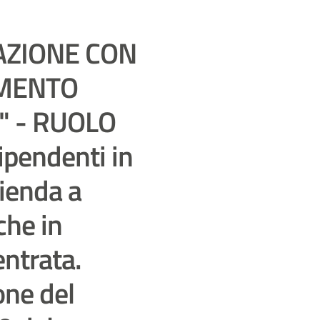
AZIONE CON
AMENTO
he" - RUOLO
ipendenti in
ienda a
che in
ntrata.
one del