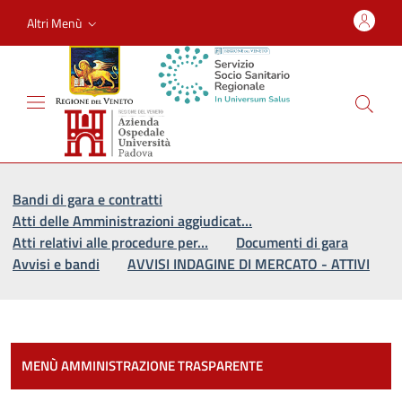
Altri Menù
Vai al percorso di navigazione
Vai al contenuto principale
Bandi di gara e contratti
Atti delle Amministrazioni aggiudicat…
Atti relativi alle procedure per…
Documenti di gara
Avvisi e bandi
AVVISI INDAGINE DI MERCATO - ATTIVI
Most
MENÙ AMMINISTRAZIONE TRASPARENTE