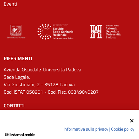
Eventi
RIFERIMENTI
Azienda Ospedale-Università Padova
Sede Legale:
Via Giustiniani, 2 - 35128 Padova
Cod. ISTAT 050901 - Cod. Fisc. 00349040287
CONTATTI
Tel.
0498211111
Email:
protocollo.aopd@aopd.veneto.it
Informativa sulla privacy
|
Cookie policy
Pec:
protocollo.aopd@pecveneto.it
Utilizziamo i cookie