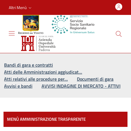
Altri Menù
Vai al percorso di navigazione
Vai al contenuto principale
Bandi di gara e contratti
Atti delle Amministrazioni aggiudicat…
Atti relativi alle procedure per…
Documenti di gara
Avvisi e bandi
AVVISI INDAGINE DI MERCATO - ATTIVI
Most
MENÙ AMMINISTRAZIONE TRASPARENTE