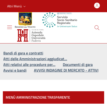
Altri Menù
Vai al percorso di navigazione
Vai al contenuto principale
Bandi di gara e contratti
Atti delle Amministrazioni aggiudicat…
Atti relativi alle procedure per…
Documenti di gara
Avvisi e bandi
AVVISI INDAGINE DI MERCATO - ATTIVI
Most
MENÙ AMMINISTRAZIONE TRASPARENTE