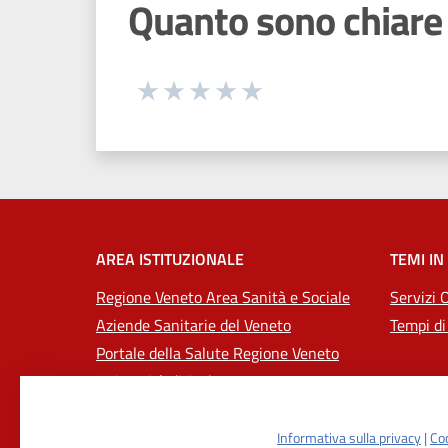
Quanto sono chiare 
Seleziona una valutazione da 1 a 5
Valuta 1 stelle su 5
Valuta 2 stelle su 5
Valuta 3 stelle su 5
Valuta 4 stelle su 5
Valuta 5 stelle su 5
AREA ISTITUZIONALE
TEMI IN
Regione Veneto Area Sanità e Sociale
Servizi 
Aziende Sanitarie del Veneto
Tempi di
Portale della Salute Regione Veneto
Università di Padova
Informativa sulla privacy
|
Coo