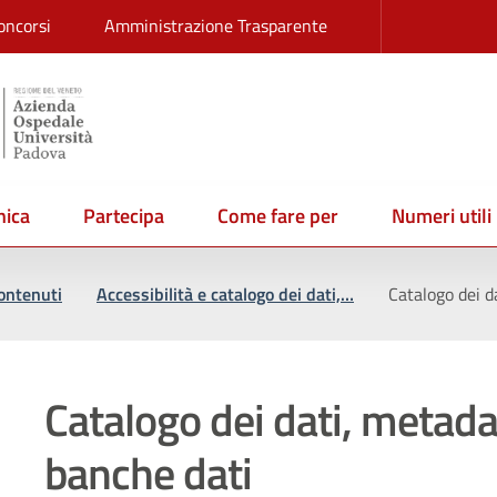
oncorsi
Amministrazione Trasparente
ica
Partecipa
Come fare per
Numeri utili
contenuti
Accessibilità e catalogo dei dati,…
Catalogo dei d
Catalogo dei dati, metadat
banche dati