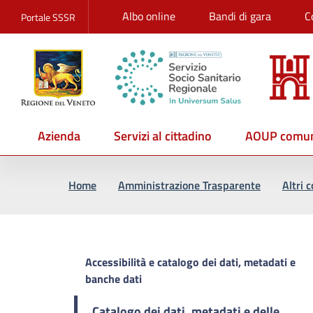
Albo online
Bandi di gara
C
Portale SSSR
Azienda
Servizi al cittadino
AOUP comun
Vai al percorso di navigazione
Vai al contenuto principale
Home
Amministrazione Trasparente
Altri 
Accessibilità e catalogo dei dati, metadati e
banche dati
Catalogo dei dati, metadati e delle