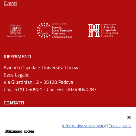
Eventi
RIFERIMENTI
Azienda Ospedale-Università Padova
Sede Legale:
Via Giustiniani, 2 - 35128 Padova
Cod. ISTAT 050901 - Cod. Fisc. 00349040287
CONTATTI
Tel.
0498211111
Email:
protocollo.aopd@aopd.veneto.it
Informativa sulla privacy
|
Cookie policy
Pec:
protocollo.aopd@pecveneto.it
Utilizziamo i cookie