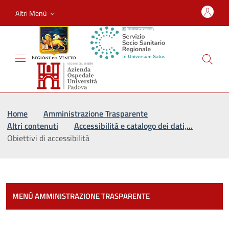
Altri Menù
Vai al percorso di navigazione
Vai al contenuto principale
Home
Amministrazione Trasparente
Altri contenuti
Accessibilità e catalogo dei dati,…
Obiettivi di accessibilità
Most
MENÙ AMMINISTRAZIONE TRASPARENTE