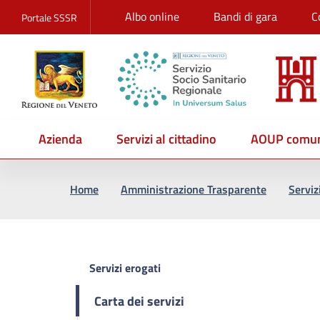
Albo online
Bandi di gara
C
Portale SSSR
Azienda
Servizi al cittadino
AOUP comun
Vai al percorso di navigazione
Vai al contenuto principale
Home
Amministrazione Trasparente
Serviz
Servizi erogati
Carta dei servizi