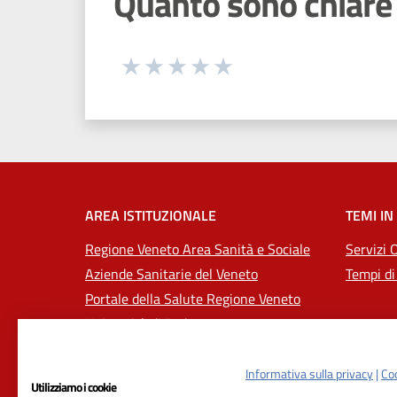
Quanto sono chiare 
Seleziona una valutazione da 1 a 5
Valuta 1 stelle su 5
Valuta 2 stelle su 5
Valuta 3 stelle su 5
Valuta 4 stelle su 5
Valuta 5 stelle su 5
AREA ISTITUZIONALE
TEMI IN
Regione Veneto Area Sanità e Sociale
Servizi 
Aziende Sanitarie del Veneto
Tempi di
Portale della Salute Regione Veneto
Università di Padova
Informativa sulla privacy
|
Coo
Utilizziamo i cookie