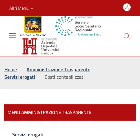
Altri Menù
Vai al percorso di navigazione
Vai al contenuto principale
Home
Amministrazione Trasparente
Servizi erogati
Costi contabilizzati
Most
MENÙ AMMINISTRAZIONE TRASPARENTE
Servizi erogati