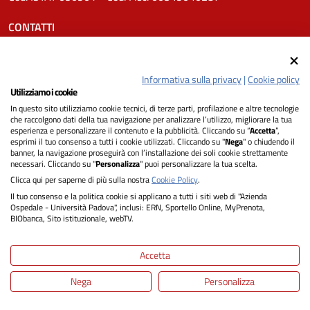
CONTATTI
Tel.
0498211111
Email:
protocollo.aopd@aopd.veneto.it
Informativa sulla privacy
|
Cookie policy
Pec:
protocollo.aopd@pecveneto.it
Utilizziamo i cookie
In questo sito utilizziamo cookie tecnici, di terze parti, profilazione e altre tecnologie
SEGUICI SU
che raccolgono dati della tua navigazione per analizzare l’utilizzo, migliorare la tua
esperienza e personalizzare il contenuto e la pubblicità. Cliccando su “
Accetta
”,
esprimi il tuo consenso a tutti i cookie utilizzati. Cliccando su "
Nega
" o chiudendo il
banner, la navigazione proseguirà con l’installazione dei soli cookie strettamente
necessari. Cliccando su "
Personalizza
" puoi personalizzare la tua scelta.
Privacy
Clicca qui per saperne di più sulla nostra
Cookie Policy
.
Il tuo consenso e la politica cookie si applicano a tutti i siti web di "Azienda
Dichiarazione di Accessibilità
Ospedale - Università Padova", inclusi: ERN, Sportello Online, MyPrenota,
BIObanca, Sito istituzionale, webTV.
Note legali
Accetta
Informativa cookie
Nega
Personalizza
Mappa del sito