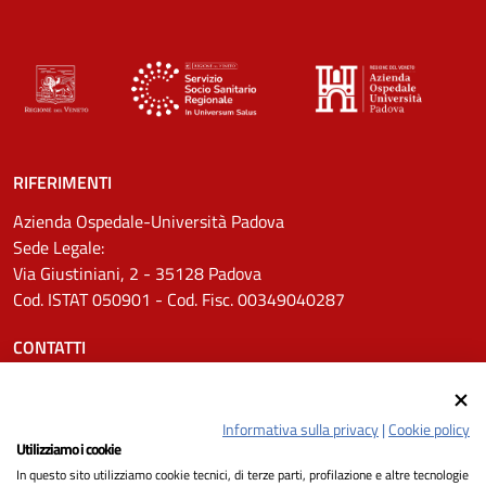
RIFERIMENTI
Azienda Ospedale-Università Padova
Sede Legale:
Via Giustiniani, 2 - 35128 Padova
Cod. ISTAT 050901 - Cod. Fisc. 00349040287
CONTATTI
Tel.
0498211111
Email:
protocollo.aopd@aopd.veneto.it
Informativa sulla privacy
|
Cookie policy
Pec:
protocollo.aopd@pecveneto.it
Utilizziamo i cookie
In questo sito utilizziamo cookie tecnici, di terze parti, profilazione e altre tecnologie
SEGUICI SU