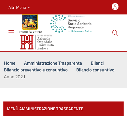
Altri Menù
Vai al percorso di navigazione
Vai al contenuto principale
Home
Amministrazione Trasparente
Bilanci
Bilancio preventivo e consuntivo
Bilancio consuntivo
Anno 2021
Most
MENÙ AMMINISTRAZIONE TRASPARENTE