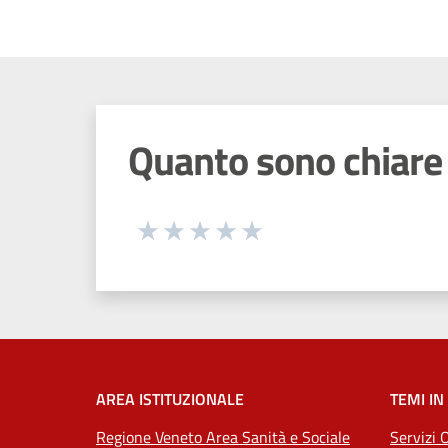
Quanto sono chiare 
Seleziona una valutazione da 1 a 5
Valuta 1 stelle su 5
Valuta 2 stelle su 5
Valuta 3 stelle su 5
Valuta 4 stelle su 5
Valuta 5 stelle su 5
AREA ISTITUZIONALE
TEMI IN
Regione Veneto Area Sanità e Sociale
Servizi 