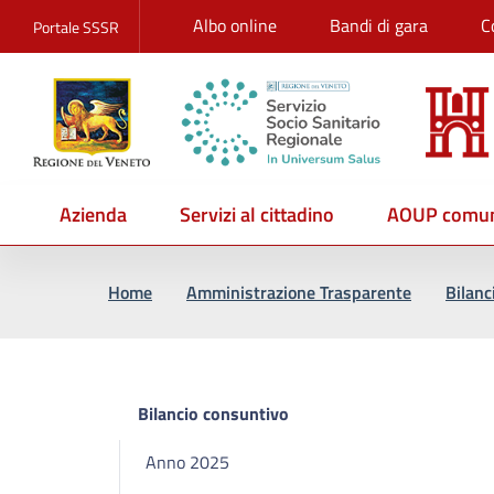
Albo online
Bandi di gara
C
Portale SSSR
Azienda
Servizi al cittadino
AOUP comun
Vai al percorso di navigazione
Vai al contenuto principale
Home
Amministrazione Trasparente
Bilanc
Bilancio consuntivo
Anno 2025