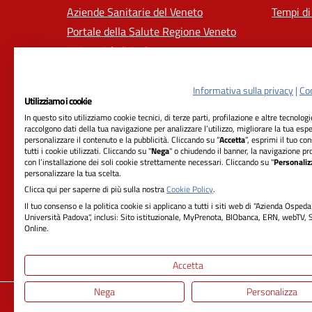
Aziende Sanitarie del Veneto
Tempi di
Portale della Salute Regione Veneto
Università di Padova
Informativa sulla privacy
|
Coo
Utilizziamo i cookie
In questo sito utilizziamo cookie tecnici, di terze parti, profilazione e altre tecnolog
raccolgono dati della tua navigazione per analizzare l’utilizzo, migliorare la tua esp
personalizzare il contenuto e la pubblicità. Cliccando su “
Accetta
”, esprimi il tuo co
tutti i cookie utilizzati. Cliccando su "
Nega
" o chiudendo il banner, la navigazione pr
con l’installazione dei soli cookie strettamente necessari. Cliccando su "
Personaliz
RIFERIMENTI
personalizzare la tua scelta.
Clicca qui per saperne di più sulla nostra
Cookie Policy
.
Azienda Ospedale-Università Padova
Il tuo consenso e la politica cookie si applicano a tutti i siti web di "Azienda Ospeda
Università Padova", inclusi: Sito istituzionale, MyPrenota, BIObanca, ERN, webTV, 
Sede Legale:
Online.
Via Giustiniani, 2 - 35128 Padova
Cod. ISTAT 050901 - Cod. Fisc. 00349040287
Accetta
Nega
Personalizza
Privacy
Dichiarazione di Accessibilità
Not