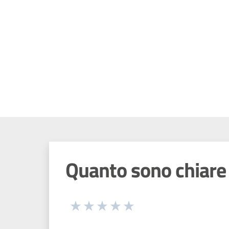
Quanto sono chiare 
Seleziona una valutazione da 1 a 5
Valuta 1 stelle su 5
Valuta 2 stelle su 5
Valuta 3 stelle su 5
Valuta 4 stelle su 5
Valuta 5 stelle su 5