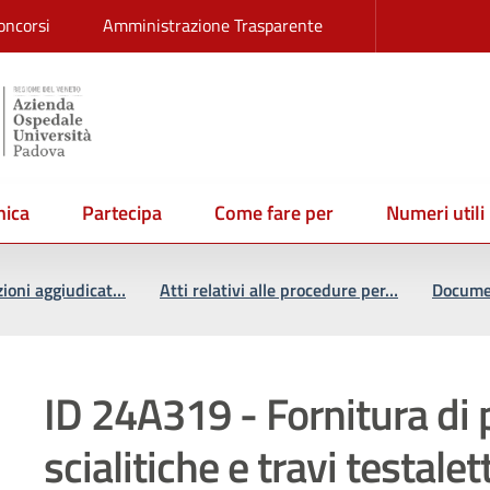
oncorsi
Amministrazione Trasparente
ica
Partecipa
Come fare per
Numeri utili
zioni aggiudicat…
Atti relativi alle procedure per…
Documen
ID 24A319 - Fornitura di p
scialitiche e travi testalet