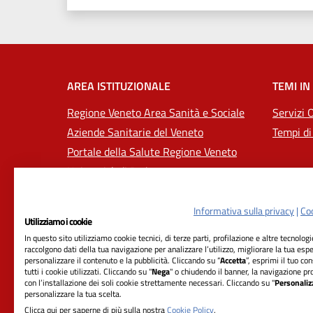
AREA ISTITUZIONALE
TEMI IN
Regione Veneto Area Sanità e Sociale
Servizi 
Aziende Sanitarie del Veneto
Tempi di
Portale della Salute Regione Veneto
Università di Padova
Informativa sulla privacy
|
Coo
Utilizziamo i cookie
In questo sito utilizziamo cookie tecnici, di terze parti, profilazione e altre tecnolog
raccolgono dati della tua navigazione per analizzare l’utilizzo, migliorare la tua esp
personalizzare il contenuto e la pubblicità. Cliccando su “
Accetta
”, esprimi il tuo co
tutti i cookie utilizzati. Cliccando su "
Nega
" o chiudendo il banner, la navigazione pr
con l’installazione dei soli cookie strettamente necessari. Cliccando su "
Personaliz
RIFERIMENTI
personalizzare la tua scelta.
Clicca qui per saperne di più sulla nostra
Cookie Policy
.