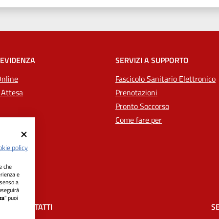
 EVIDENZA
SERVIZI A SUPPORTO
Online
Fascicolo Sanitario Elettronico
 Attesa
Prenotazioni
Pronto Soccorso
Come fare per
kie policy
ie che
erienza e
nsenso a
oseguirà
za
" puoi
CONTATTI
SE