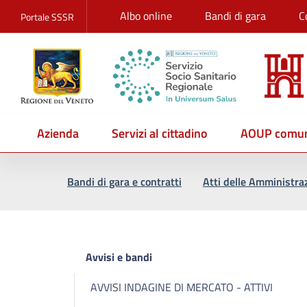
Albo online
Bandi di gara
C
Portale SSSR
Azienda
Servizi al cittadino
AOUP comun
Vai al percorso di navigazione
Vai al contenuto principale
Bandi di gara e contratti
Atti delle Amministra
Avvisi e bandi
AVVISI INDAGINE DI MERCATO - ATTIVI