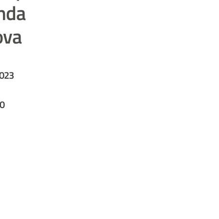
enda
ova
2023
00