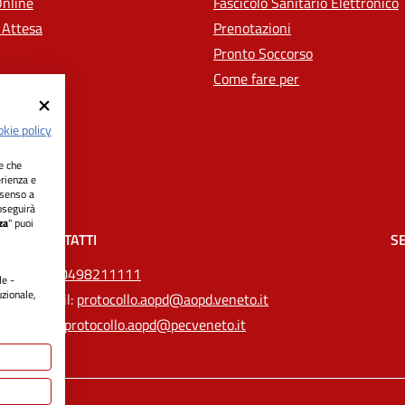
Online
Fascicolo Sanitario Elettronico
 Attesa
Prenotazioni
Pronto Soccorso
Come fare per
kie policy
ie che
erienza e
nsenso a
oseguirà
za
" puoi
CONTATTI
SE
Tel.
0498211111
le -
uzionale,
Email:
protocollo.aopd@aopd.veneto.it
Pec:
protocollo.aopd@pecveneto.it