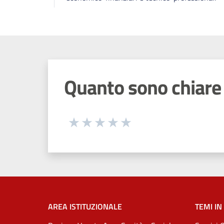
Quanto sono chiare 
Seleziona una valutazione da 1 a 5
Valuta 1 stelle su 5
Valuta 2 stelle su 5
Valuta 3 stelle su 5
Valuta 4 stelle su 5
Valuta 5 stelle su 5
AREA ISTITUZIONALE
TEMI IN