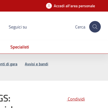
Accedi all'area personale
Seguici su
Cerca
Specialisti
ti di gara
Avvisi e bandi
GS:
Condividi