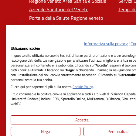
Regione Veneto Area Sanità e Sociale
Servizi 
Aziende Sanitarie del Veneto
Tempi di
Portale della Salute Regione Veneto
Università di Padova
Informativa sulla privacy
|
Coo
Utilizziamo i cookie
In questo sito utilizziamo cookie tecnici, di terze parti, profilazione e altre tecnolog
raccolgono dati della tua navigazione per analizzare l’utilizzo, migliorare la tua esp
personalizzare il contenuto e la pubblicità. Cliccando su “
Accetta
”, esprimi il tuo co
tutti i cookie utilizzati. Cliccando su "
Nega
" o chiudendo il banner, la navigazione pr
con l’installazione dei soli cookie strettamente necessari. Cliccando su "
Personaliz
RIFERIMENTI
personalizzare la tua scelta.
Clicca qui per saperne di più sulla nostra
Cookie Policy
.
Azienda Ospedale-Università Padova
Il tuo consenso e la politica cookie si applicano a tutti i siti web di "Azienda Ospeda
Università Padova", inclusi: ERN, Sportello Online, MyPrenota, BIObanca, Sito istit
Sede Legale:
webTV.
Via Giustiniani, 2 - 35128 Padova
Cod. ISTAT 050901 - Cod. Fisc. 00349040287
Accetta
Nega
Personalizza