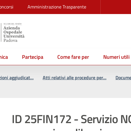
oncorsi
Amministrazione Trasparente
ica
Partecipa
Come fare per
Numeri utili
zioni aggiudicat…
Atti relativi alle procedure per…
Documen
ID 25FIN172 - Servizio N