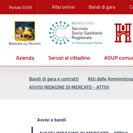
Albo online
Bandi di gara
C
Portale SSSR
Azienda
Servizi al cittadino
AOUP comun
Vai al percorso di navigazione
Vai al contenuto principale
Bandi di gara e contratti
Atti delle Amministra
AVVISI INDAGINE DI MERCATO - ATTIVI
Avvisi e bandi