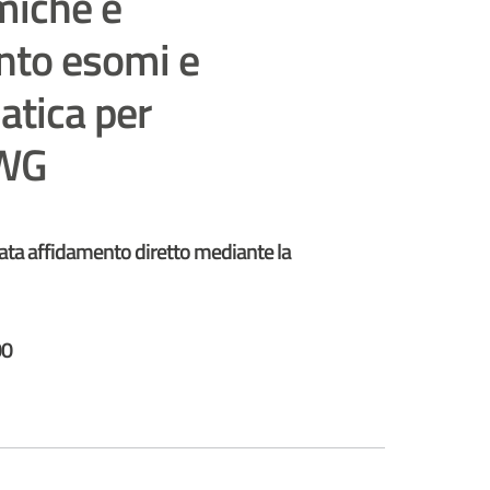
miche e
to esomi e
atica per
 WG
zata affidamento diretto mediante la
00