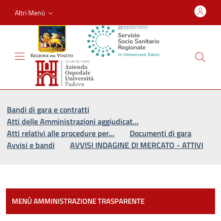
Altri Menù
Vai al percorso di navigazione
Vai al contenuto principale
Bandi di gara e contratti
Atti delle Amministrazioni aggiudicat…
Atti relativi alle procedure per…
Documenti di gara
Avvisi e bandi
AVVISI INDAGINE DI MERCATO - ATTIVI
Most
MENÙ AMMINISTRAZIONE TRASPARENTE