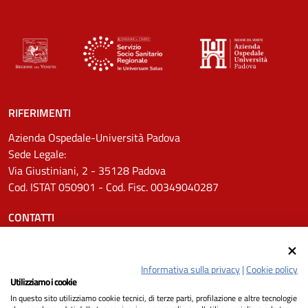
RIFERIMENTI
Azienda Ospedale-Università Padova
Sede Legale:
Via Giustiniani, 2 - 35128 Padova
Cod. ISTAT 050901 - Cod. Fisc. 00349040287
CONTATTI
Tel.
0498211111
Email:
protocollo.aopd@aopd.veneto.it
Informativa sulla privacy
|
Cookie policy
Pec:
protocollo.aopd@pecveneto.it
Utilizziamo i cookie
In questo sito utilizziamo cookie tecnici, di terze parti, profilazione e altre tecnologie
SEGUICI SU