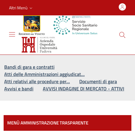
Altri Menù
Vai al percorso di navigazione
Vai al contenuto principale
Bandi di gara e contratti
Atti delle Amministrazioni aggiudicat…
Atti relativi alle procedure per…
Documenti di gara
Avvisi e bandi
AVVISI INDAGINE DI MERCATO - ATTIVI
Most
MENÙ AMMINISTRAZIONE TRASPARENTE