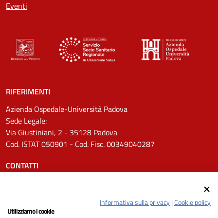
Eventi
RIFERIMENTI
Azienda Ospedale-Università Padova
Sede Legale:
Via Giustiniani, 2 - 35128 Padova
Cod. ISTAT 050901 - Cod. Fisc. 00349040287
CONTATTI
Tel.
0498211111
Email:
protocollo.aopd@aopd.veneto.it
Informativa sulla privacy
|
Cookie policy
Pec:
protocollo.aopd@pecveneto.it
Utilizziamo i cookie