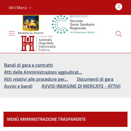
Altri Menù
Vai al percorso di navigazione
Vai al contenuto principale
Bandi di gara e contratti
Atti delle Amministrazioni aggiudicat…
Atti relativi alle procedure per…
Documenti di gara
Avvisi e bandi
AVVISI INDAGINE DI MERCATO - ATTIVI
Most
MENÙ AMMINISTRAZIONE TRASPARENTE