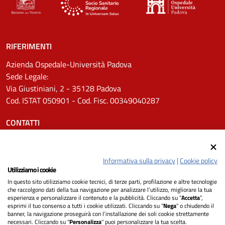
RIFERIMENTI
Azienda Ospedale-Università Padova
Sede Legale:
Via Giustiniani, 2 - 35128 Padova
Cod. ISTAT 050901 - Cod. Fisc. 00349040287
CONTATTI
Tel.
0498211111
Email:
protocollo.aopd@aopd.veneto.it
Informativa sulla privacy
|
Cookie policy
Pec:
protocollo.aopd@pecveneto.it
Utilizziamo i cookie
In questo sito utilizziamo cookie tecnici, di terze parti, profilazione e altre tecnologie
SEGUICI SU
che raccolgono dati della tua navigazione per analizzare l’utilizzo, migliorare la tua
esperienza e personalizzare il contenuto e la pubblicità. Cliccando su “
Accetta
”,
esprimi il tuo consenso a tutti i cookie utilizzati. Cliccando su "
Nega
" o chiudendo il
banner, la navigazione proseguirà con l’installazione dei soli cookie strettamente
necessari. Cliccando su "
Personalizza
" puoi personalizzare la tua scelta.