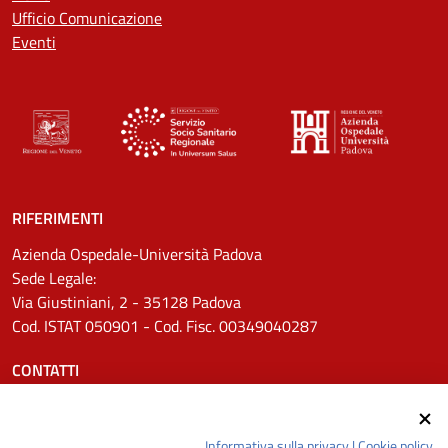
Ufficio Comunicazione
Eventi
RIFERIMENTI
Azienda Ospedale-Università Padova
Sede Legale:
Via Giustiniani, 2 - 35128 Padova
Cod. ISTAT 050901 - Cod. Fisc. 00349040287
CONTATTI
Tel.
0498211111
Email:
protocollo.aopd@aopd.veneto.it
Informativa sulla privacy
|
Cookie policy