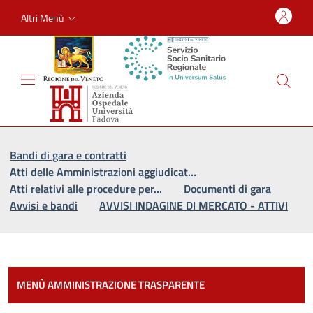
Altri Menù
Vai al percorso di navigazione
Vai al contenuto principale
Bandi di gara e contratti
Atti delle Amministrazioni aggiudicat…
Atti relativi alle procedure per…
Documenti di gara
Avvisi e bandi
AVVISI INDAGINE DI MERCATO - ATTIVI
Most
MENÙ AMMINISTRAZIONE TRASPARENTE