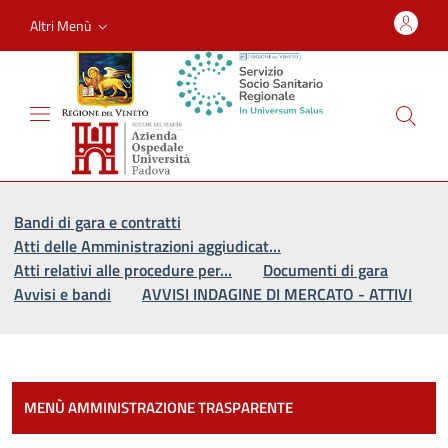
Altri Menù
Vai al percorso di navigazione
Vai al contenuto principale
Bandi di gara e contratti
Atti delle Amministrazioni aggiudicat…
Atti relativi alle procedure per…
Documenti di gara
Avvisi e bandi
AVVISI INDAGINE DI MERCATO - ATTIVI
Most
MENÙ AMMINISTRAZIONE TRASPARENTE