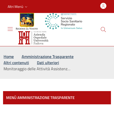
Altri Menù
Vai al percorso di navigazione
Vai al contenuto principale
Home
Amministrazione Trasparente
Altri contenuti
Dati ulteriori
Monitoraggio delle Attività Assistenz…
Most
MENÙ AMMINISTRAZIONE TRASPARENTE