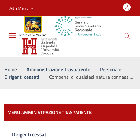
Altri Menù
Vai al percorso di navigazione
Vai al contenuto principale
Home
Amministrazione Trasparente
Personale
Dirigenti cessati
Compensi di qualsiasi natura connessi…
Most
MENÙ AMMINISTRAZIONE TRASPARENTE
Dirigenti cessati