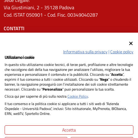
Via Giustiniani, 2 - 35128 Padova
Cod. ISTAT 050901 - Cod. Fisc. 00349040287
CONTATTI
Tel.
0498211111
Email:
protocollo.aopd@aopd.veneto.it
Informativa sulla privacy
|
Cookie policy
Pec:
protocollo.aopd@pecveneto.it
Utilizziamo i cookie
In questo sito utilizziamo cookie tecnici, di terze parti, profilazione e altre tecnologie
SEGUICI SU
che raccolgono dati della tua navigazione per analizzare l’utilizzo, migliorare la tua
esperienza e personalizzare il contenuto e la pubblicità. Cliccando su “
Accetta
”,
esprimi il tuo consenso a tutti i cookie utilizzati. Cliccando su "
Nega
" o chiudendo il
banner, la navigazione proseguirà con l’installazione dei soli cookie strettamente
necessari. Cliccando su "
Personalizza
" puoi personalizzare la tua scelta.
Privacy
Clicca qui per saperne di più sulla nostra
Cookie Policy
.
Il tuo consenso e la politica cookie si applicano a tutti i siti web di "Azienda
Dichiarazione di Accessibilità
Ospedale - Università Padova", inclusi: Sito istituzionale, MyPrenota, BIObanca,
ERN, webTV, Sportello Online.
Note legali
Accetta
Informativa cookie