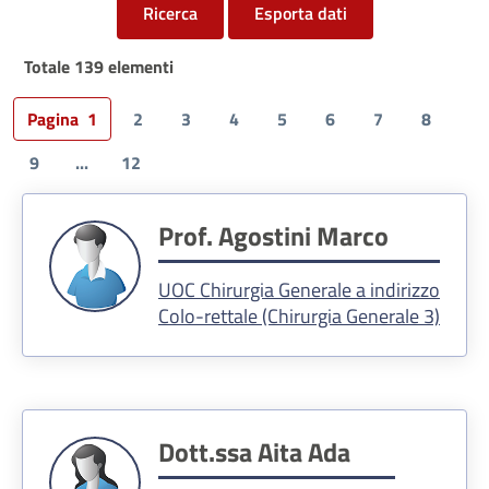
Ricerca
Esporta dati
Totale 139 elementi
Pagina
1
2
3
4
5
6
7
8
9
...
12
Prof. Agostini Marco
UOC Chirurgia Generale a indirizzo
Colo-rettale (Chirurgia Generale 3)
Dott.ssa Aita Ada