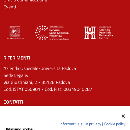
Eventi
RIFERIMENTI
Azienda Ospedale-Università Padova
Sede Legale:
Via Giustiniani, 2 - 35128 Padova
Cod. ISTAT 050901 - Cod. Fisc. 00349040287
CONTATTI
Tel.
0498211111
Email:
protocollo.aopd@aopd.veneto.it
Informativa sulla privacy
|
Cookie policy
Pec:
protocollo.aopd@pecveneto.it
Utilizziamo i cookie