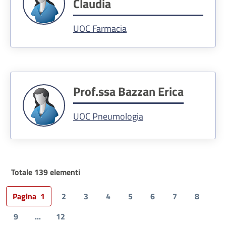
Claudia
UOC Farmacia
Prof.ssa Bazzan Erica
UOC Pneumologia
Totale 139 elementi
Pagina
1
2
3
4
5
6
7
8
9
...
12