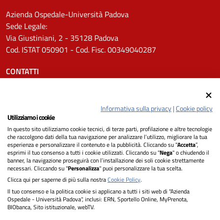
Azienda Ospedale-Università Padova
Sede Legale:
Via Giustiniani, 2 - 35128 Padova
Cod. ISTAT 050901 - Cod. Fisc. 00349040287
CONTATTI
Tel.
0498211111
Email:
protocollo.aopd@aopd.veneto.it
Informativa sulla privacy
|
Cookie policy
Pec:
protocollo.aopd@pecveneto.it
Utilizziamo i cookie
In questo sito utilizziamo cookie tecnici, di terze parti, profilazione e altre tecnologie
SEGUICI SU
che raccolgono dati della tua navigazione per analizzare l’utilizzo, migliorare la tua
esperienza e personalizzare il contenuto e la pubblicità. Cliccando su “
Accetta
”,
esprimi il tuo consenso a tutti i cookie utilizzati. Cliccando su "
Nega
" o chiudendo il
banner, la navigazione proseguirà con l’installazione dei soli cookie strettamente
necessari. Cliccando su "
Personalizza
" puoi personalizzare la tua scelta.
Privacy
Clicca qui per saperne di più sulla nostra
Cookie Policy
.
Il tuo consenso e la politica cookie si applicano a tutti i siti web di "Azienda
Dichiarazione di Accessibilità
Ospedale - Università Padova", inclusi: ERN, Sportello Online, MyPrenota,
BIObanca, Sito istituzionale, webTV.
Note legali